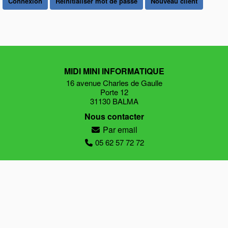
Connexion
Réinitialiser mot de passe
Nouveau client
MIDI MINI INFORMATIQUE
16 avenue Charles de Gaulle
Porte 12
31130 BALMA
Nous contacter
Par email
05 62 57 72 72