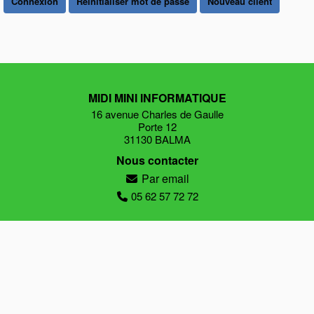
Connexion
Réinitialiser mot de passe
Nouveau client
MIDI MINI INFORMATIQUE
16 avenue Charles de Gaulle
Porte 12
31130 BALMA
Nous contacter
Par email
05 62 57 72 72