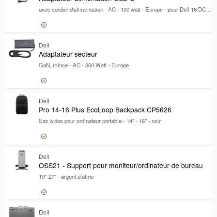
En stock
avec cordon d'alimentation - AC - 100 watt - Europe - pour Dell 16 DC16256; Pro 14; Pro Max 14 MC14250, 14 MC14255, 16 MC16250; XPS 14 DA14250
Marque
Marque
Dell
1646
Connexion pour prix
Dell
Ada
Adaptateur secteur
Dell EMC
562
GaN, mince - AC - 360 Watt - Europe
DICOTA
136
[+]
Taille d'ordinateur portable
Taille d'ordinateur portable
Connexion pour prix
Dell
Ada
-
"
Pro 14-16 Plus EcoLoop Backpack CP5626
Sac à dos pour ordinateur portable - 14" - 16" - noir
matériau du produit
matériau du produit
Mousse
7
Connexion pour prix
Dell
Pro
OSS21 - Support pour moniteur/ordinateur de bureau
100 % de plastique recyclé
6
19"-27" - argent platine
Plastique
5
[+]
Couleur
Couleur
Connexion pour prix
Dell
OSS