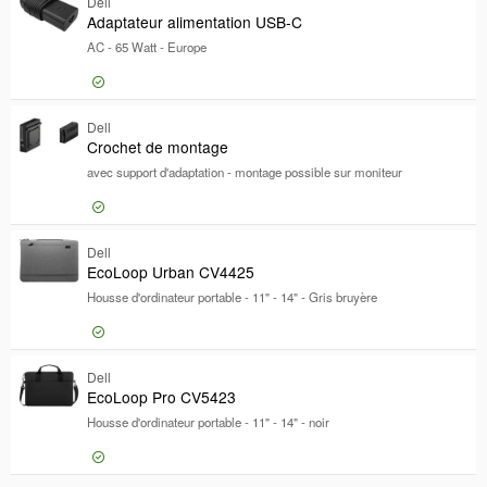
Connexion pour prix
Dell
Pro
Adaptateur alimentation USB-C
AC - 65 Watt - Europe
Connexion pour prix
Dell
Ada
Crochet de montage
avec support d'adaptation - montage possible sur moniteur
Connexion pour prix
Dell
Cro
EcoLoop Urban CV4425
Housse d'ordinateur portable - 11" - 14" - Gris bruyère
Connexion pour prix
Dell
Eco
EcoLoop Pro CV5423
Housse d'ordinateur portable - 11" - 14" - noir