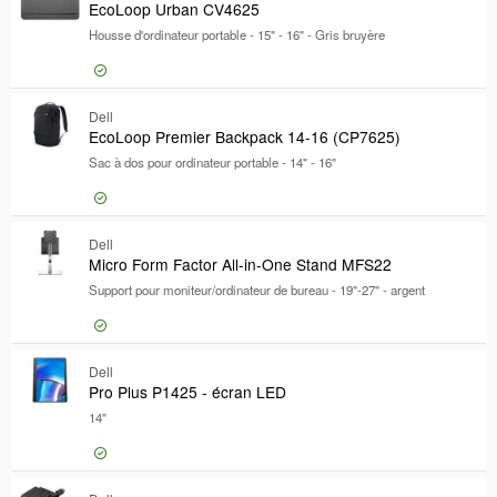
Caractéristiques
EcoLoop Urban CV4625
Caractéristiques
Housse d'ordinateur portable - 15" - 16" - Gris bruyère
Type de produit
Type de produit
Sangle de transport
Sangle de transport
Connexion pour prix
Poids
Dell
Eco
Poids
EcoLoop Premier Backpack 14-16 (CP7625)
Certifications
Sac à dos pour ordinateur portable - 14" - 16"
Certifications
Gamme de produits
Gamme de produits
Modèle
Modèle
Connexion pour prix
Dell
Eco
Micro Form Factor All-in-One Stand MFS22
Support pour moniteur/ordinateur de bureau - 19"-27" - argent
Connexion pour prix
Dell
Mic
Pro Plus P1425 - écran LED
14"