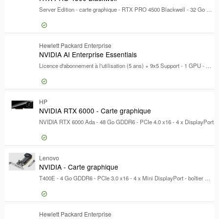
En stock
Server Edition - carte graphique - RTX PRO 4500 Blackwell - 32 Go GDDR7 - PCIe 5.0 x16
Marque
Marque
NVIDIA
1105
Connexion pour prix
Hewlett Packard Enterprise
RTX
NVIDIA AI Enterprise Essentials
Hewlett Packard Enterprise
51
Licence d'abonnement à l'utilisation (5 ans) + 9x5 Support - 1 GPU - ESD
Cisco
34
[+]
Catégorie
Catégorie
Connexion pour prix
HP
NVI
NVIDIA RTX 6000 - Carte graphique
Applications de mise en réseau
35
NVIDIA RTX 6000 Ada - 48 Go GDDR6 - PCIe 4.0 x16 - 4 x DisplayPort
Utilitaires
14
Programme de créativité
5
[+]
Connexion pour prix
Lenovo
NVI
Type de licence
NVIDIA - Carte graphique
Type de licence
T400E - 4 Go GDDR6 - PCIe 3.0 x16 - 4 x Mini DisplayPort - boîtier marron - pour ThinkPad T16 Gen 4 21QN
Gamme de produits
Gamme de produits
Sous-catégorie
Sous-catégorie
Certifications
Connexion pour prix
Hewlett Packard Enterprise
NVI
Certifications