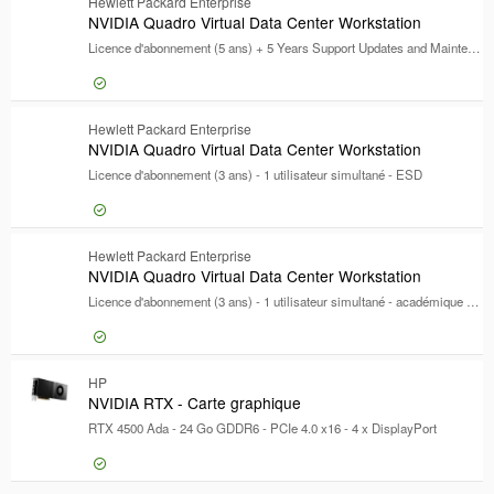
Connexion pour prix
Hewlett Packard Enterprise
NVI
NVIDIA Quadro Virtual Data Center Workstation
Licence d'abonnement (5 ans) + 5 Years Support Updates and Maintenance agreement (SUMS) - 1 utilisateur simultané - ESD
Connexion pour prix
Hewlett Packard Enterprise
NVI
NVIDIA Quadro Virtual Data Center Workstation
Licence d'abonnement (3 ans) - 1 utilisateur simultané - ESD
Connexion pour prix
Hewlett Packard Enterprise
NVI
NVIDIA Quadro Virtual Data Center Workstation
Licence d'abonnement (3 ans) - 1 utilisateur simultané - académique - ESD
Connexion pour prix
HP
NVI
NVIDIA RTX - Carte graphique
RTX 4500 Ada - 24 Go GDDR6 - PCIe 4.0 x16 - 4 x DisplayPort