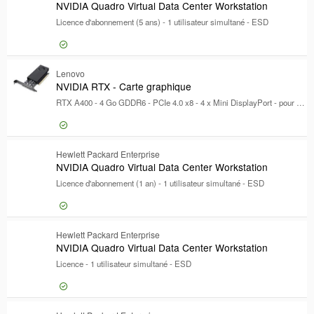
NVIDIA Quadro Virtual Data Center Workstation
Modèle
Modèle
Licence d'abonnement (5 ans) - 1 utilisateur simultané - ESD
Connexion pour prix
Lenovo
NVI
NVIDIA RTX - Carte graphique
RTX A400 - 4 Go GDDR6 - PCIe 4.0 x8 - 4 x Mini DisplayPort - pour ThinkPad T16 Gen 4 21QN
Connexion pour prix
Hewlett Packard Enterprise
NVI
NVIDIA Quadro Virtual Data Center Workstation
Licence d'abonnement (1 an) - 1 utilisateur simultané - ESD
Connexion pour prix
Hewlett Packard Enterprise
NVI
NVIDIA Quadro Virtual Data Center Workstation
Licence - 1 utilisateur simultané - ESD