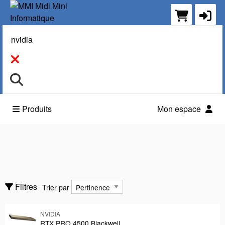
Rechercher
Produits
Mon espace
Accessoires
Composants
Trier par
Filtres
Trier par
Câbles
NVIDIA
Montrer seulement
Montrer seulement
RTX PRO 4500 Blackwell